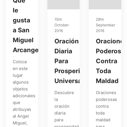
Que
le
gusta
15th
28th
October
September
a San
2016
2016
Miguel
Oración
Oracione
Arcangel
Diaria
Poderosa
Para
Contra
Coloca
en este
Prosperidad
Toda
lugar
Universal
Maldad
algunos
objetos
Descubre
Oraciones
adicionales
la
poderosas
que
oración
contra
atribuyas
diaria
toda
al Angel
para
maldad
Miguel,
prosperidad
para