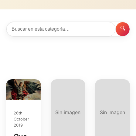
🔍
Buscar
artículos
Sin imagen
Sin imagen
26th
October
2019