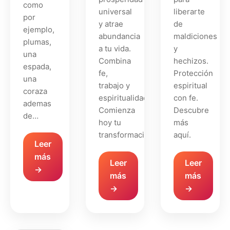
como
universal
liberarte
por
y atrae
de
ejemplo,
abundancia
maldiciones
plumas,
a tu vida.
y
una
Combina
hechizos.
espada,
fe,
Protección
una
trabajo y
espiritual
coraza
espiritualidad.
con fe.
ademas
Comienza
Descubre
de…
hoy tu
más
transformación.
aquí.
Leer
más
Leer
Leer
→
más
más
→
→