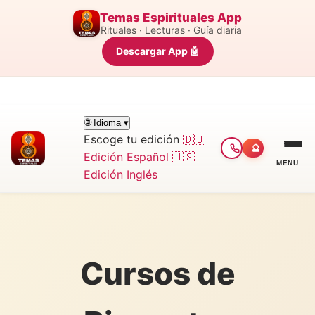
Temas Espirituales App
Rituales · Lecturas · Guía diaria
Descargar App 🤖
🌐 Idioma ▾
Escoge tu edición
🇩🇴
🔮
Edición Español
🇺🇸
MENU
Edición Inglés
Cursos de