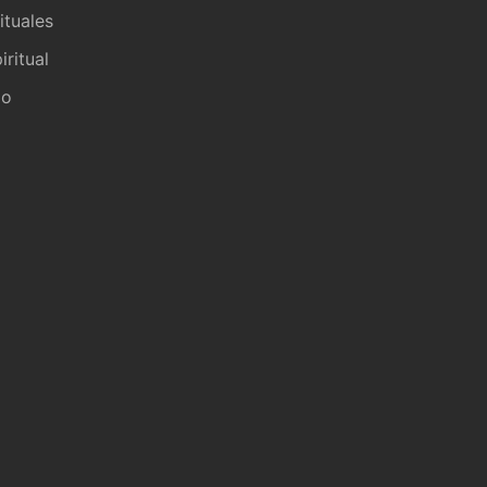
ituales
iritual
io