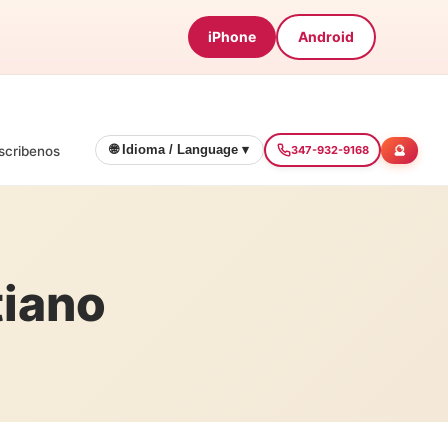
iPhone
Android
🔮
🌐 Idioma / Language ▾
scribenos
347-932-9168
tiano