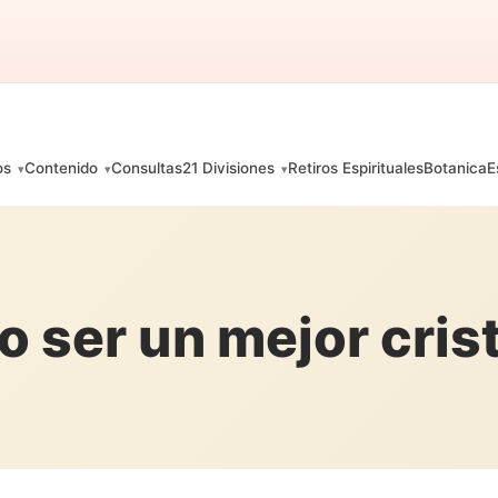
os
Contenido
Consultas
21 Divisiones
Retiros Espirituales
Botanica
E
 ser un mejor cris