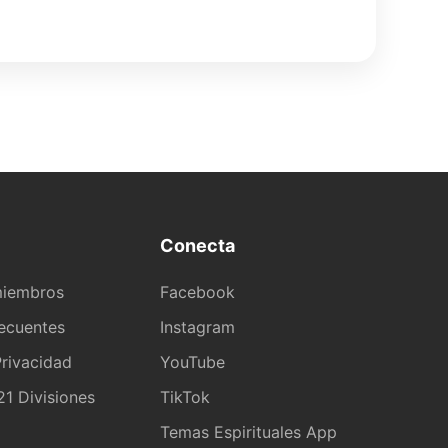
Conecta
miembros
Facebook
recuentes
Instagram
rivacidad
YouTube
1 Divisiones
TikTok
a
Temas Espirituales App