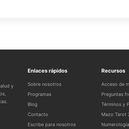
Enlaces rápidos
Recursos
Sobre nosotros
Acceso de 
alud y
os,
Programas
Preguntas f
cas.
Blog
Términos y P
Contacto
Mazo Tarot 2
Escribe para nosotros
Numerologí