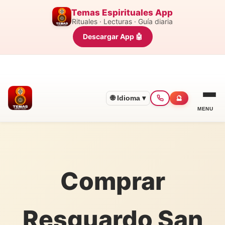
Temas Espirituales App
Rituales · Lecturas · Guía diaria
Descargar App 🤖
🌐 Idioma ▾
🔮
MENU
Comprar
Resguardo San