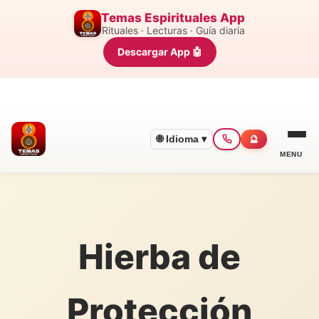
Temas Espirituales App
Rituales · Lecturas · Guía diaria
Descargar App 🤖
🌐 Idioma ▾
🔮
MENU
Hierba de
Protección