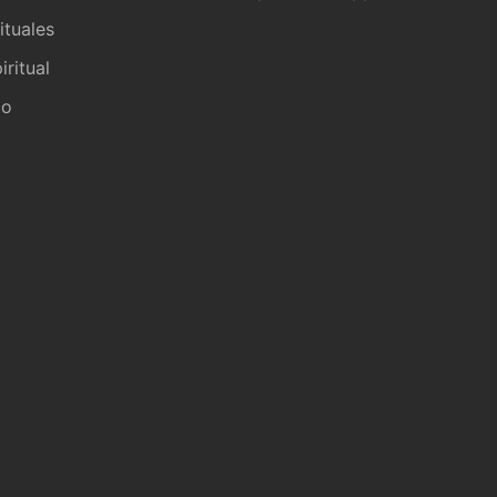
ituales
iritual
io