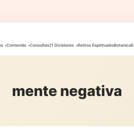
os
Contenido
Consultas
21 Divisiones
Retiros Espirituales
Botanica
E
mente negativa