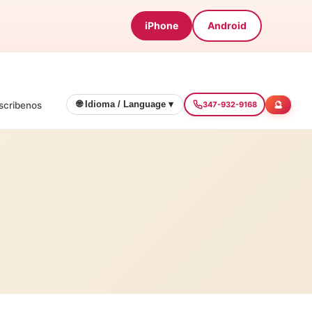
iPhone
Android
🔮
🌐 Idioma / Language ▾
scribenos
347-932-9168