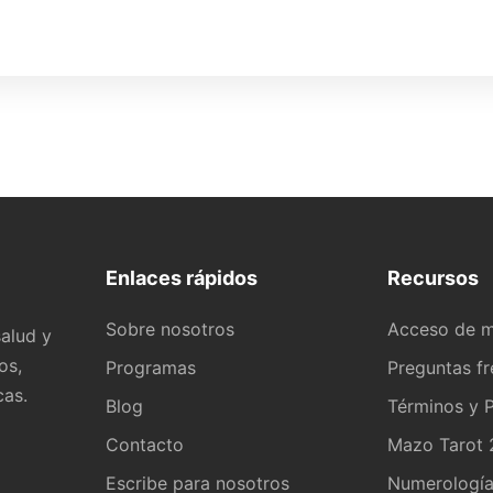
Enlaces rápidos
Recursos
Sobre nosotros
Acceso de 
alud y
os,
Programas
Preguntas f
cas.
Blog
Términos y P
Contacto
Mazo Tarot 2
Escribe para nosotros
Numerologí