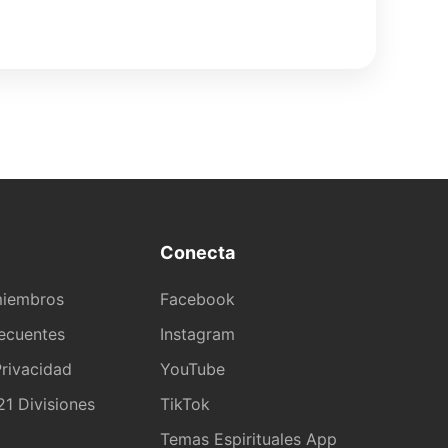
Conecta
miembros
Facebook
recuentes
Instagram
rivacidad
YouTube
1 Divisiones
TikTok
a
Temas Espirituales App