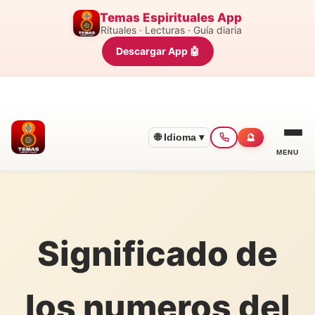
Temas Espirituales App
Rituales · Lecturas · Guía diaria
Descargar App 🤖
🌐 Idioma ▾
🔮
MENU
Significado de
los numeros del