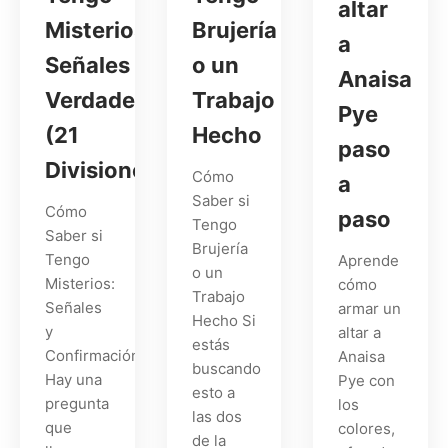
altar
Misterios:
Brujería
a
Señales
o un
Anaisa
Verdaderas
Trabajo
Pye
(21
Hecho
paso
Divisiones)
Cómo
a
Saber si
Cómo
paso
Tengo
Saber si
Brujería
Tengo
Aprende
o un
Misterios:
cómo
Trabajo
Señales
armar un
Hecho Si
y
altar a
estás
Confirmación
Anaisa
buscando
Hay una
Pye con
esto a
pregunta
los
las dos
que
colores,
de la