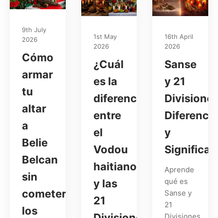
9th July
1st May
16th April
2026
2026
2026
Cómo
¿Cuál
Sanse
armar
es la
y 21
tu
diferencia
Divisiones
altar
entre
Diferenci
a
el
y
Belie
Vodou
Significa
Belcan
haitiano
Aprende
sin
qué es
y las
cometer
Sanse y
21
21
los
Divisiones
Divisiones,