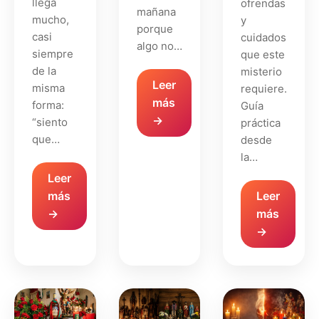
llega
ofrendas
mañana
mucho,
y
porque
casi
cuidados
algo no…
siempre
que este
de la
misterio
Leer
misma
requiere.
más
forma:
Guía
→
“siento
práctica
que…
desde
la…
Leer
Leer
más
más
→
→