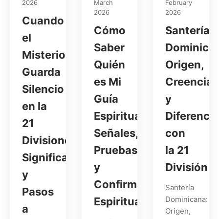
2026
March
February
2026
2026
Cuando
Cómo
Santería
el
Saber
Dominica
Misterio
Quién
Origen,
Guarda
es Mi
Creencias
Silencio
Guía
y
en la
Espiritual:
Diferenci
21
Señales,
con
Divisiones:
Pruebas
la 21
Significado
y
División
y
Confirmación
Santería
Pasos
Dominicana:
Espiritual
a
Origen,