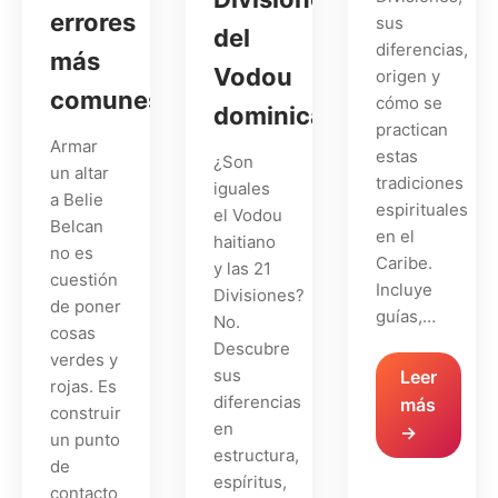
errores
sus
del
diferencias,
más
Vodou
origen y
comunes
cómo se
dominicano?
practican
Armar
estas
¿Son
un altar
tradiciones
iguales
a Belie
espirituales
el Vodou
Belcan
en el
haitiano
no es
Caribe.
y las 21
cuestión
Incluye
Divisiones?
de poner
guías,…
No.
cosas
Descubre
verdes y
sus
Leer
rojas. Es
diferencias
más
construir
en
→
un punto
estructura,
de
espíritus,
contacto