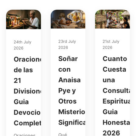
23rd July
21st July
24th July
2026
2026
2026
Soñar
Cuanto
Oraciones
con
Cuesta
de las
Anaisa
una
21
Pye y
Consulta
Divisiones:
Otros
Espiritual:
Guia
Misterios:
Guia
Devocional
Significados
Honesta
Completa
2026
Qué
Oraciones