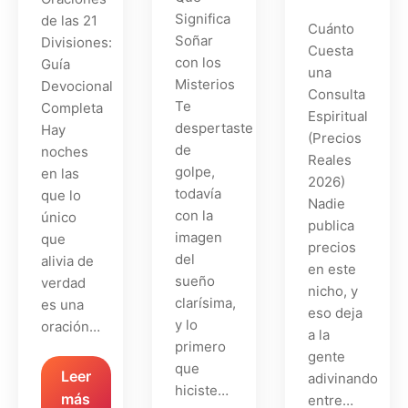
Significa
de las 21
Cuánto
Soñar
Divisiones:
Cuesta
con los
Guía
una
Misterios
Devocional
Consulta
Te
Completa
Espiritual
despertaste
Hay
(Precios
de
noches
Reales
golpe,
en las
2026)
todavía
que lo
Nadie
con la
único
publica
imagen
que
precios
del
alivia de
en este
sueño
verdad
nicho, y
clarísima,
es una
eso deja
y lo
oración…
a la
primero
gente
que
Leer
adivinando
hiciste…
más
entre…