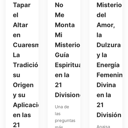
Tapar
No
Misterio
el
Me
del
Altar
Monta
Amor,
en
Mi
la
Cuaresma?
Misterio?
Dulzura
La
Guía
y la
Tradición,
Espiritual
Energía
su
en la
Femenina
Origen
21
Divina
y su
Divisiones
en la
Aplicación
21
Una de
las
en las
División
preguntas
21
Anaisa
más