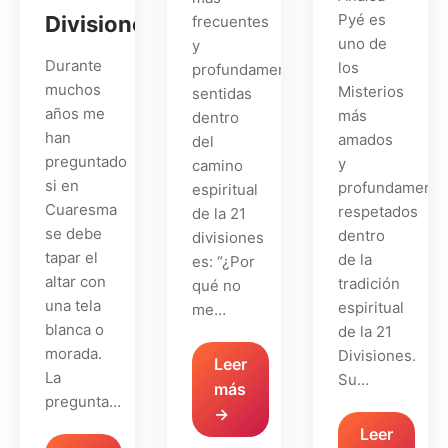
Pyé es
Divisiones
frecuentes
uno de
y
Durante
los
profundamente
muchos
Misterios
sentidas
años me
más
dentro
han
amados
del
preguntado
y
camino
si en
profundamente
espiritual
Cuaresma
respetados
de la 21
se debe
dentro
divisiones
tapar el
de la
es: “¿Por
altar con
tradición
qué no
una tela
espiritual
me…
blanca o
de la 21
morada.
Divisiones.
Leer
La
Su…
más
pregunta…
→
Leer