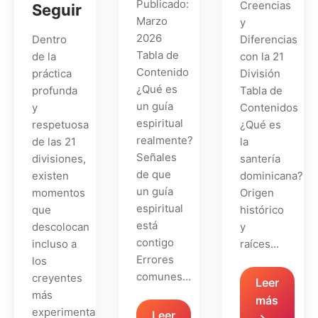
Publicado:
Creencias
Seguir
Marzo
y
2026
Dentro
Diferencias
Tabla de
de la
con la 21
Contenido
práctica
División
¿Qué es
profunda
Tabla de
un guía
y
Contenidos
espiritual
respetuosa
¿Qué es
realmente?
de las 21
la
Señales
divisiones,
santería
de que
existen
dominicana?
un guía
momentos
Origen
espiritual
que
histórico
está
descolocan
y
contigo
incluso a
raíces…
Errores
los
comunes…
creyentes
Leer
más
más
experimentados.
Leer
→