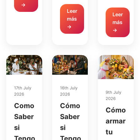
→
Leer
Leer
más
más
→
→
17th July
16th July
9th July
2026
2026
2026
Como
Cómo
Cómo
Saber
Saber
armar
si
si
tu
Tengo
Tengo