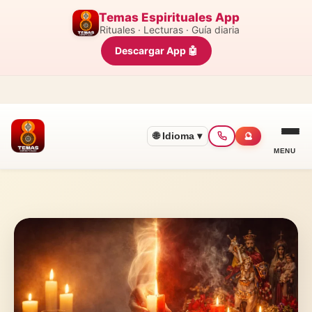
Temas Espirituales App
Rituales · Lecturas · Guía diaria
Descargar App 🤖
🌐 Idioma ▾
🔮
MENU