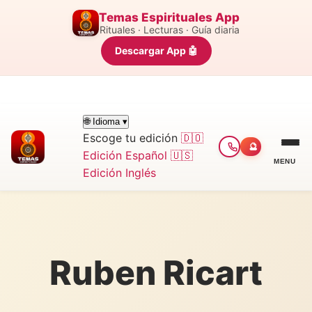
Temas Espirituales App
Rituales · Lecturas · Guía diaria
Descargar App 🤖
🌐 Idioma ▾
Escoge tu edición
🇩🇴
🔮
Edición Español
🇺🇸
MENU
Edición Inglés
Ruben Ricart