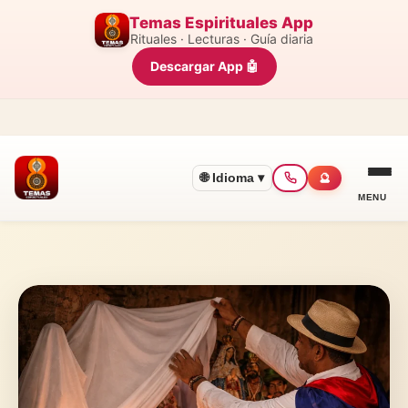
Temas Espirituales App
Rituales · Lecturas · Guía diaria
Descargar App 🤖
🌐 Idioma ▾
🔮
MENU