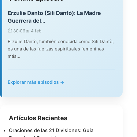
Erzulie Danto (Sili Dantò): La Madre
Guerrera del…
⏱️ 30:06
📅 4 feb
Erzulie Dantò, también conocida como Sili Dantò,
es una de las fuerzas espirituales femeninas
más…
Explorar más episodios →
Artículos Recientes
Oraciones de las 21 Divisiones: Guia