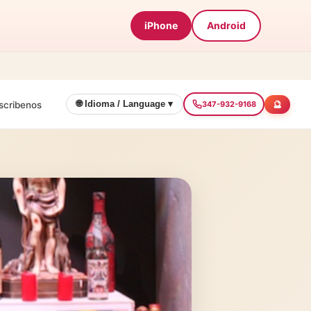
iPhone
Android
🔮
🌐 Idioma / Language ▾
scribenos
347-932-9168