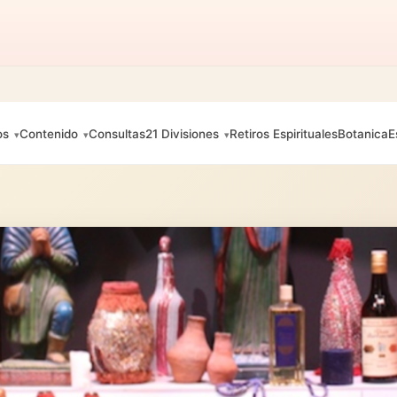
os
Contenido
Consultas
21 Divisiones
Retiros Espirituales
Botanica
E