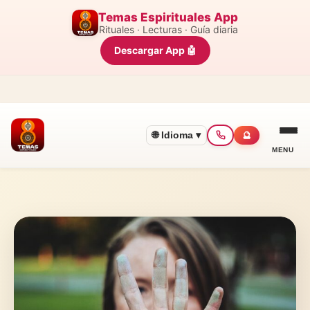
Temas Espirituales App
Rituales · Lecturas · Guía diaria
Descargar App 🤖
🌐 Idioma ▾
🔮
MENU