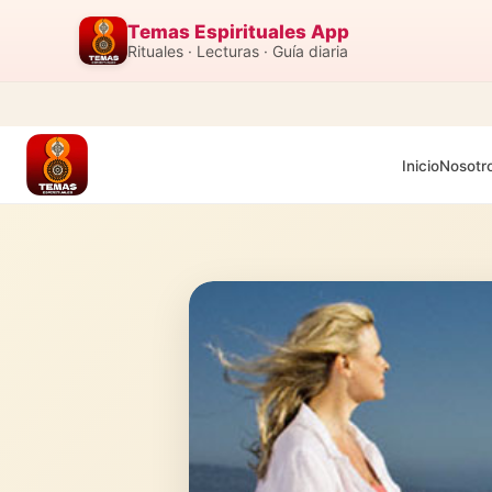
Temas Espirituales App
Rituales · Lecturas · Guía diaria
Inicio
Nosotr