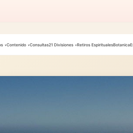
os
Contenido
Consultas
21 Divisiones
Retiros Espirituales
Botanica
E