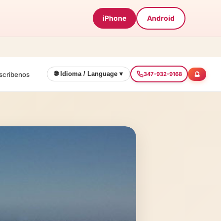
iPhone
Android
🔮
🌐 Idioma / Language ▾
scribenos
347-932-9168