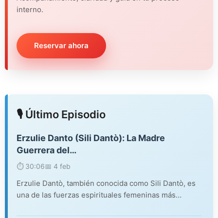
interno.
Reservar ahora
🎙️ Último Episodio
Erzulie Danto (Sili Dantò): La Madre
Guerrera del…
⏱️ 30:06
📅 4 feb
Erzulie Dantò, también conocida como Sili Dantò, es
una de las fuerzas espirituales femeninas más…