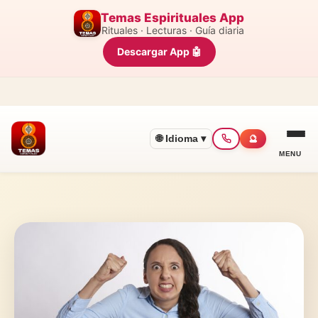
Temas Espirituales App
Rituales · Lecturas · Guía diaria
Descargar App 🤖
🌐 Idioma ▾
🔮
MENU