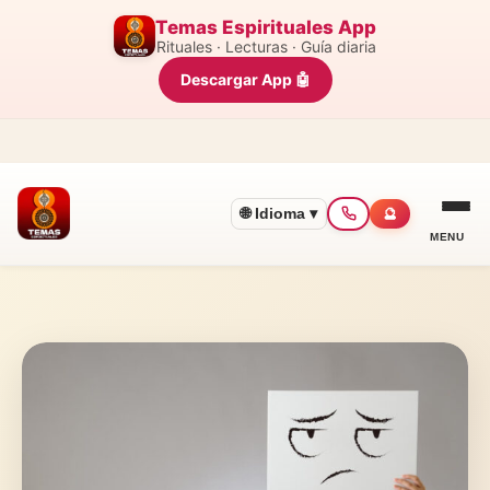
Temas Espirituales App
Rituales · Lecturas · Guía diaria
Descargar App 🤖
🌐 Idioma ▾
🔮
MENU