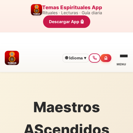
Temas Espirituales App
Rituales · Lecturas · Guía diaria
Descargar App 🤖
🌐 Idioma ▾
🔮
MENU
Maestros
AScendidos