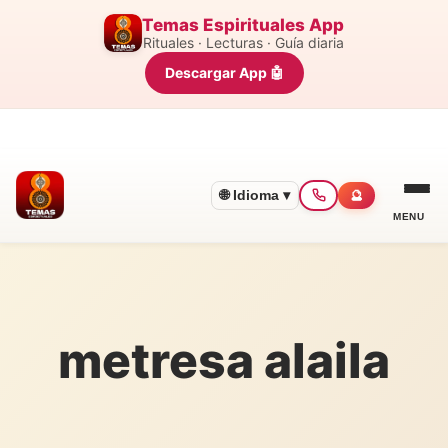
Temas Espirituales App
Rituales · Lecturas · Guía diaria
Descargar App 🤖
🌐 Idioma ▾
🔮
MENU
metresa alaila