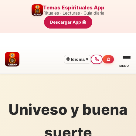
Temas Espirituales App
Rituales · Lecturas · Guía diaria
Descargar App 🤖
🌐 Idioma ▾
🔮
MENU
Univeso y buena
suerte