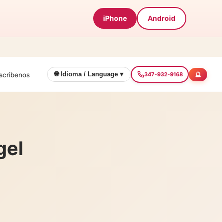
iPhone
Android
🔮
🌐 Idioma / Language ▾
scribenos
347-932-9168
gel