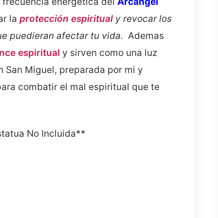
a frecuencia energética del
Arcángel
r la
protección espiritual
y revocar los
ue puedieran afectar tu vida.
Ademas
nce espiritual
y sirven como una luz
n San Miguel, preparada por mi y
ra combatir el mal espiritual que te
tatua No Incluida**