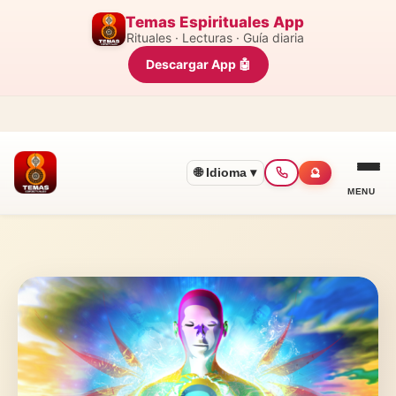
Temas Espirituales App
Rituales · Lecturas · Guía diaria
Descargar App 🤖
🌐 Idioma ▾
🔮
MENU