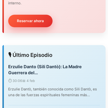
interno.
Reservar ahora
🎙️ Último Episodio
Erzulie Danto (Sili Dantò): La Madre
Guerrera del…
⏱️ 30:06
📅 4 feb
Erzulie Dantò, también conocida como Sili Dantò, es
una de las fuerzas espirituales femeninas más…