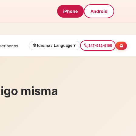
iPhone
Android
🔮
🌐 Idioma / Language ▾
scribenos
347-932-9168
tigo misma