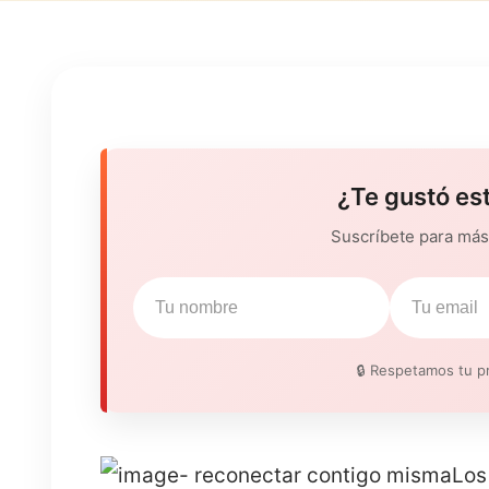
¿Te gustó es
Suscríbete para más 
🔒 Respetamos tu pr
Los