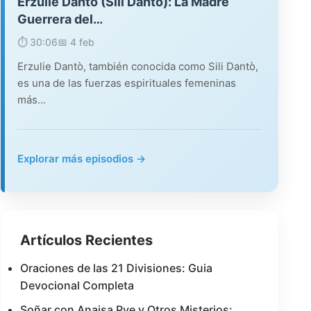
Erzulie Danto (Sili Dantò): La Madre
Guerrera del…
⏱️ 30:06
📅 4 feb
Erzulie Dantò, también conocida como Sili Dantò,
es una de las fuerzas espirituales femeninas
más…
Explorar más episodios →
Artículos Recientes
Oraciones de las 21 Divisiones: Guia
Devocional Completa
Soñar con Anaisa Pye y Otros Misterios: