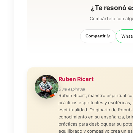
¿Te resonó e
Compártelo con algu
Compartir ✨
What
Ruben Ricart
Guía espiritual
Ruben Ricart, maestro espiritual c
prácticas espirituales y esotérica
espiritualidad. Originario de Repub
conocimiento en su enseñanza, bri
prácticas para desbloquear su poten
equilibrado y compasivo crea un es