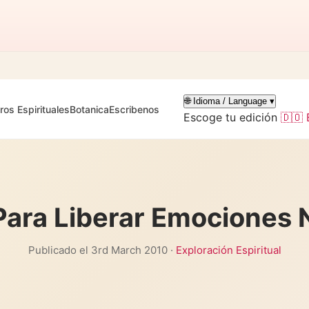
🌐 Idioma / Language ▾
iros Espirituales
Botanica
Escribenos
Escoge tu edición
🇩🇴 
Para Liberar Emociones 
Publicado el 3rd March 2010 ·
Exploración Espiritual