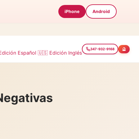
iPhone
Android
🔮
347-932-9168
Edición Español
🇺🇸 Edición Inglés
Negativas