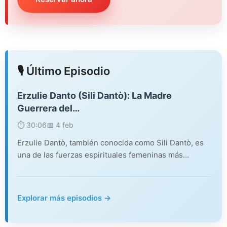
🎙️ Último Episodio
Erzulie Danto (Sili Dantò): La Madre
Guerrera del…
⏱️ 30:06
📅 4 feb
Erzulie Dantò, también conocida como Sili Dantò, es
una de las fuerzas espirituales femeninas más…
Explorar más episodios →