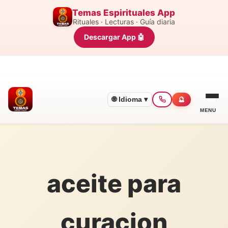
Temas Espirituales App
Rituales · Lecturas · Guía diaria
Descargar App 🤖
🌐 Idioma ▾
🔮
MENU
aceite para
curacion