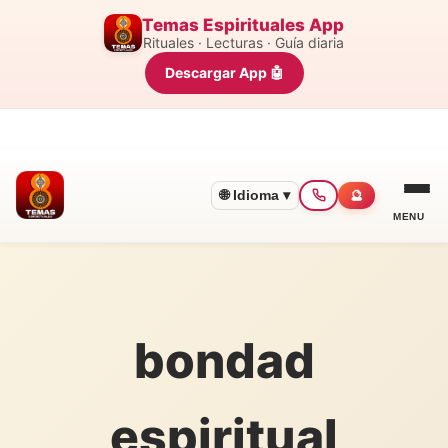
Temas Espirituales App
Rituales · Lecturas · Guía diaria
Descargar App 🤖
🌐 Idioma ▾
🔮
MENU
bondad
espiritual