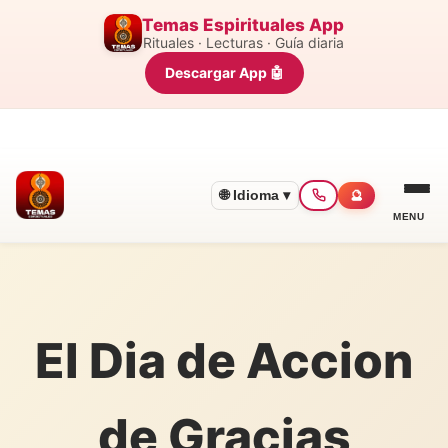
Temas Espirituales App
Rituales · Lecturas · Guía diaria
Descargar App 🤖
🌐 Idioma ▾
🔮
MENU
El Dia de Accion
de Gracias