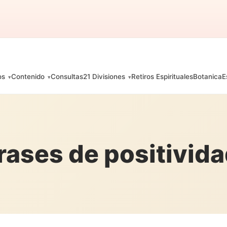
os
Contenido
Consultas
21 Divisiones
Retiros Espirituales
Botanica
E
rases de positivid