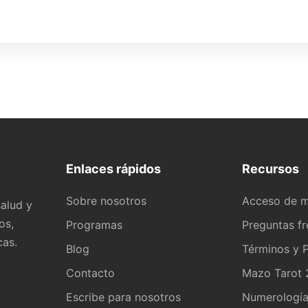
Enlaces rápidos
Recursos
Sobre nosotros
Acceso de 
alud y
os,
Programas
Preguntas f
cas.
Blog
Términos y P
Contacto
Mazo Tarot 2
Escribe para nosotros
Numerologí