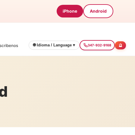
iPhone
Android
🔮
🌐 Idioma / Language ▾
scribenos
347-932-9168
ad