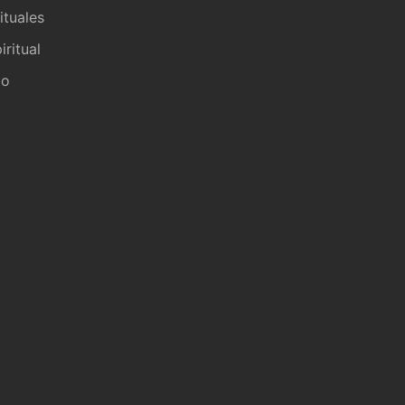
ituales
iritual
io