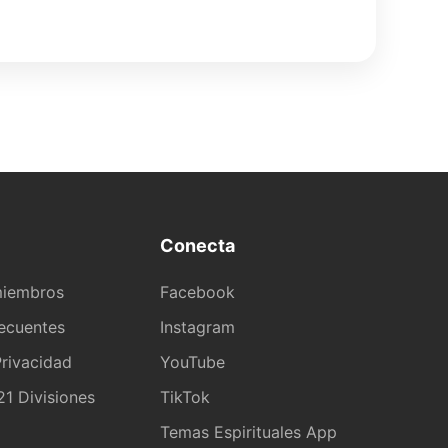
Conecta
miembros
Facebook
recuentes
Instagram
rivacidad
YouTube
1 Divisiones
TikTok
a
Temas Espirituales App