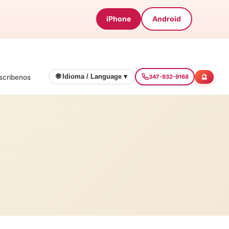
iPhone
Android
🔮
🌐 Idioma / Language ▾
scribenos
347-932-9168