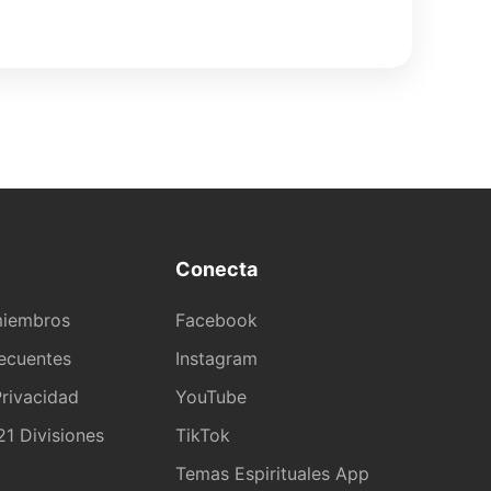
Conecta
miembros
Facebook
recuentes
Instagram
rivacidad
YouTube
1 Divisiones
TikTok
a
Temas Espirituales App