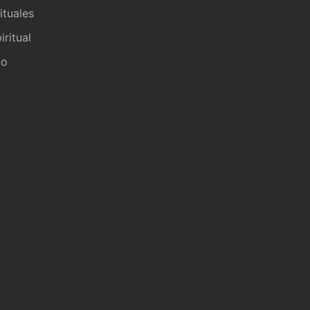
ituales
iritual
io