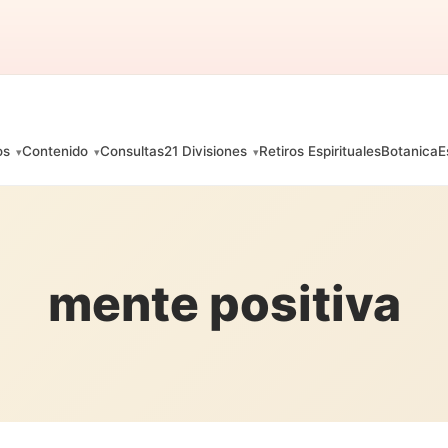
os
Contenido
Consultas
21 Divisiones
Retiros Espirituales
Botanica
E
mente positiva