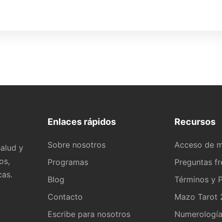
Enlaces rápidos
Recursos
Sobre nosotros
Acceso de 
alud y
os,
Programas
Preguntas f
cas.
Blog
Términos y P
Contacto
Mazo Tarot 2
Escribe para nosotros
Numerologí