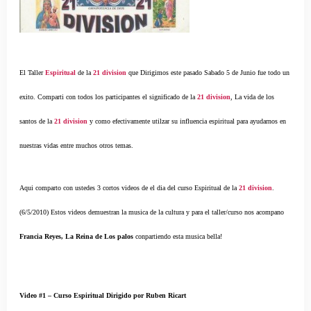
El Taller
Espiritual
de la
21 division
que Dirigimos este pasado Sabado 5 de Junio fue todo un
exito. Comparti con todos los participantes el significado de la
21 division
, La vida de los
santos de la
21 division
y como efectivamente utilzar su influencia espiritual para ayudarnos en
nuestras vidas entre muchos otros temas.
Aqui comparto con ustedes 3 cortos videos de el dia del curso Espiritual de la
21 division
.
(6/5/2010) Estos videos demuestran la musica de la cultura y para el taller/curso nos acompano
Francia Reyes, La Reina de Los palos
conpartiendo esta musica bella!
Video #1 – Curso Espiritual Dirigido por Ruben Ricart