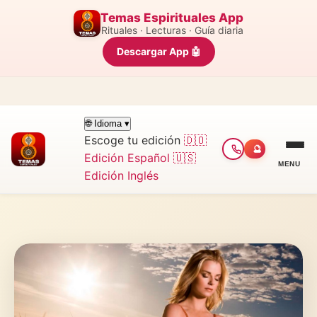
Temas Espirituales App
Rituales · Lecturas · Guía diaria
Descargar App 🤖
🌐 Idioma ▾
Escoge tu edición
🇩🇴
🔮
Edición Español
🇺🇸
MENU
Edición Inglés