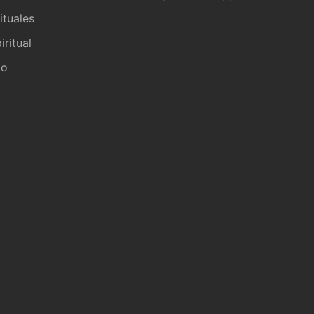
ituales
iritual
io