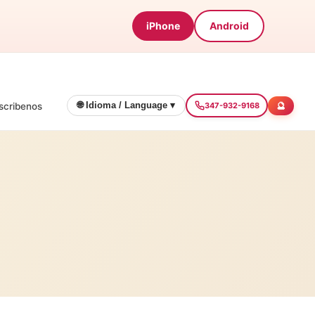
iPhone
Android
🔮
🌐 Idioma / Language ▾
scribenos
347-932-9168