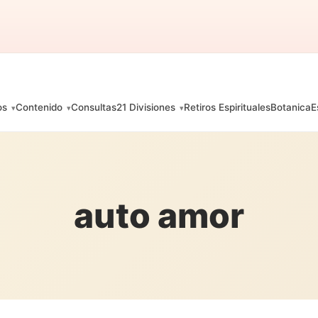
os
Contenido
Consultas
21 Divisiones
Retiros Espirituales
Botanica
E
auto amor