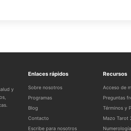
Enlaces rápidos
Recursos
Sobre nosotros
Acceso de 
alud y
os,
Programas
Preguntas f
cas.
Blog
Términos y P
Contacto
Mazo Tarot 2
Escribe para nosotros
Numerologí