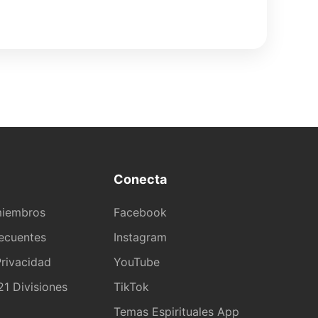
Conecta
miembros
Facebook
recuentes
Instagram
rivacidad
YouTube
1 Divisiones
TikTok
a
Temas Espirituales App