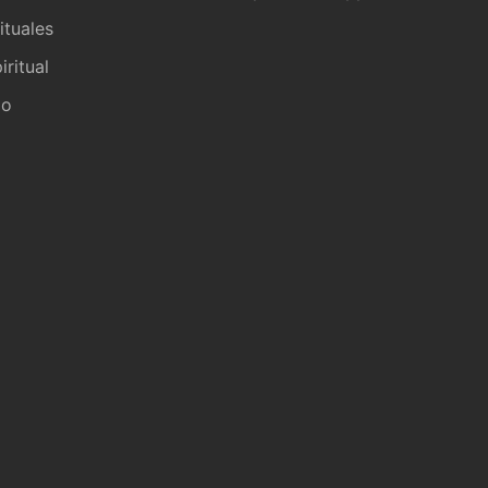
ituales
iritual
io