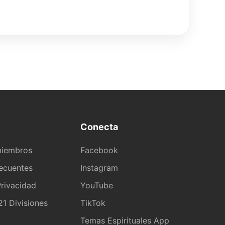
Conecta
miembros
Facebook
recuentes
Instagram
rivacidad
YouTube
1 Divisiones
TikTok
a
Temas Espirituales App