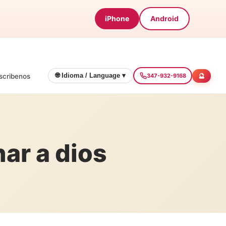
iPhone
Android
🔮
🌐 Idioma / Language ▾
scribenos
347-932-9168
ar a dios