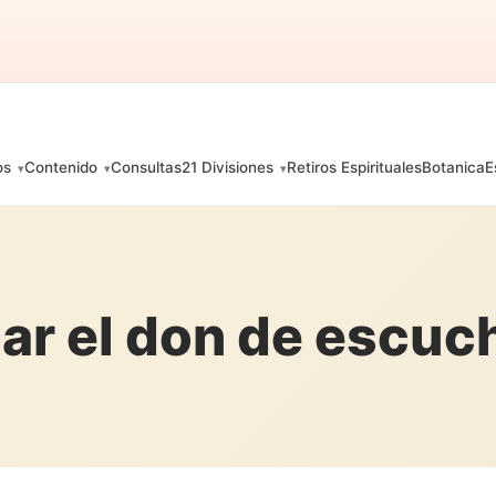
os
Contenido
Consultas
21 Divisiones
Retiros Espirituales
Botanica
E
lar el don de escuch