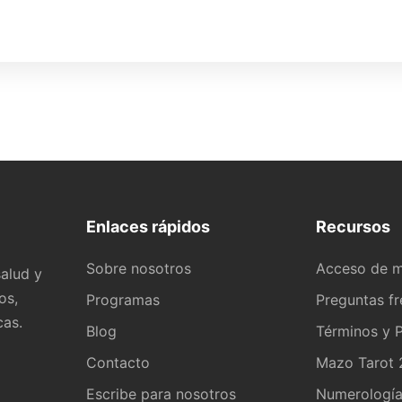
Enlaces rápidos
Recursos
Sobre nosotros
Acceso de 
alud y
os,
Programas
Preguntas f
cas.
Blog
Términos y P
Contacto
Mazo Tarot 2
Escribe para nosotros
Numerologí