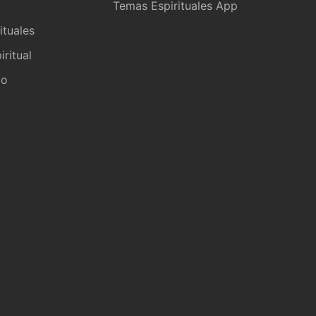
a
Temas Espirituales App
ituales
iritual
io