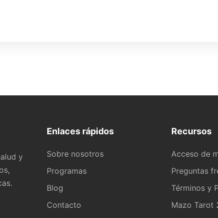
Enlaces rápidos
Recursos
Sobre nosotros
Acceso de 
alud y
os,
Programas
Preguntas f
cas.
Blog
Términos y P
Contacto
Mazo Tarot 2