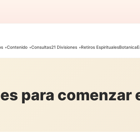
os
Contenido
Consultas
21 Divisiones
Retiros Espirituales
Botanica
E
les para comenzar 