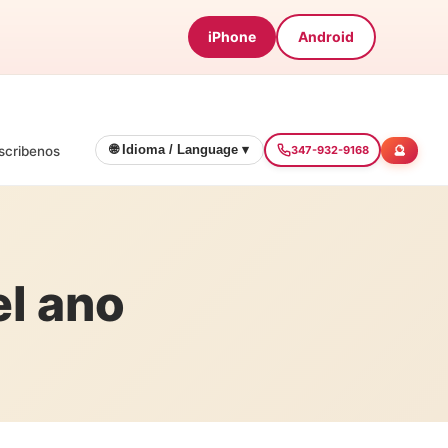
iPhone
Android
🔮
🌐 Idioma / Language ▾
scribenos
347-932-9168
el ano