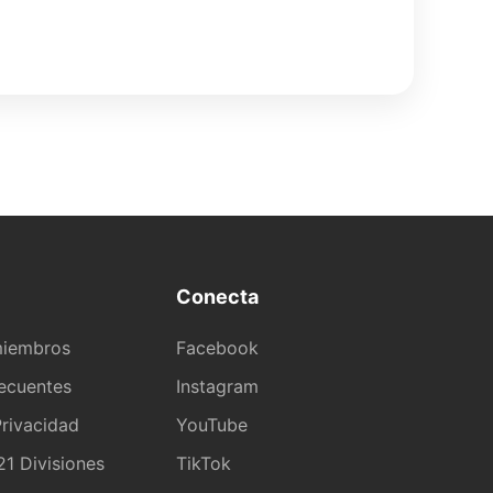
Conecta
miembros
Facebook
recuentes
Instagram
rivacidad
YouTube
1 Divisiones
TikTok