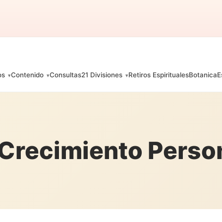
os
Contenido
Consultas
21 Divisiones
Retiros Espirituales
Botanica
E
 Crecimiento Perso