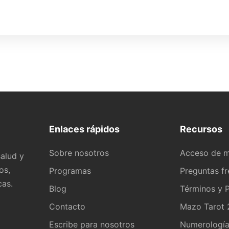
Enlaces rápidos
Recursos
Sobre nosotros
Acceso de 
alud y
os,
Programas
Preguntas f
cas.
Blog
Términos y P
Contacto
Mazo Tarot 2
Escribe para nosotros
Numerologí