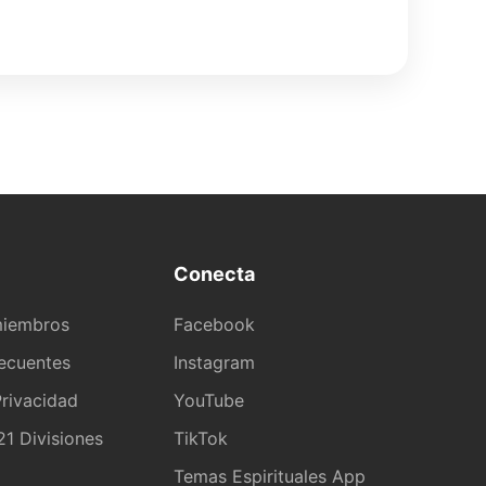
Conecta
miembros
Facebook
recuentes
Instagram
rivacidad
YouTube
1 Divisiones
TikTok
a
Temas Espirituales App