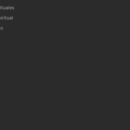
ituales
iritual
io