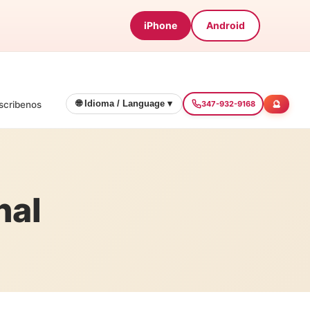
iPhone
Android
🔮
🌐 Idioma / Language ▾
scribenos
347-932-9168
nal