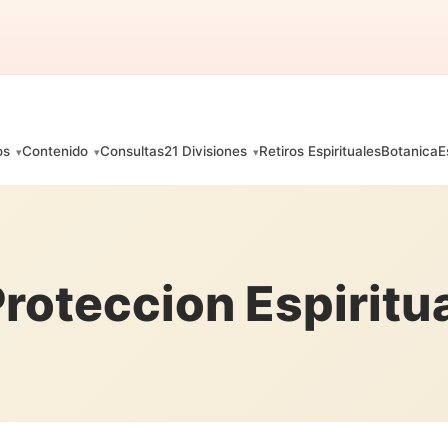
os
Contenido
Consultas
21 Divisiones
Retiros Espirituales
Botanica
E
roteccion Espiritu