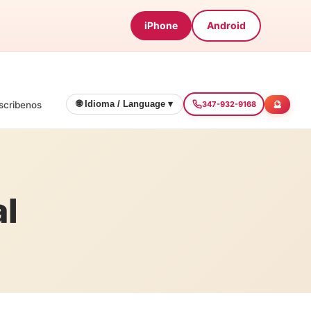
iPhone
Android
🔮
🌐 Idioma / Language ▾
scribenos
347-932-9168
al