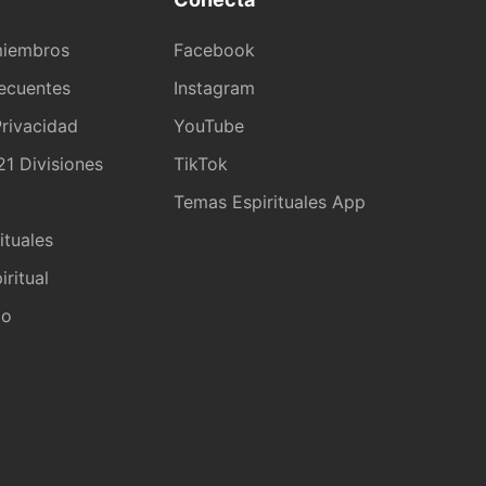
miembros
Facebook
recuentes
Instagram
rivacidad
YouTube
1 Divisiones
TikTok
a
Temas Espirituales App
ituales
iritual
io